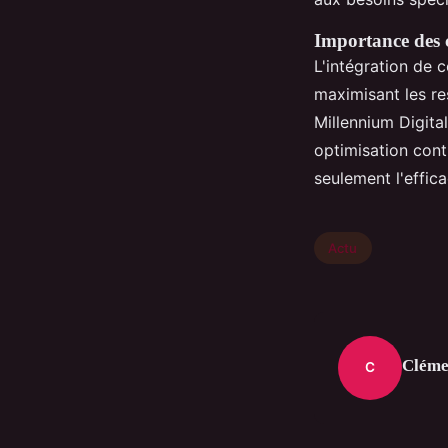
Importance des c
L'intégration de
maximisant les r
Millennium Digita
optimisation con
seulement l'effic
Actu
Cléme
C