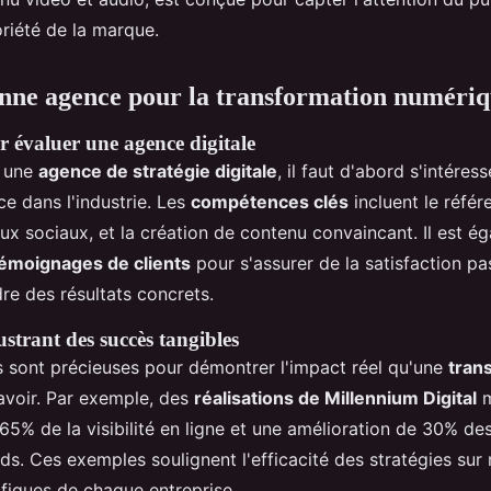
oriété de la marque.
onne agence pour la transformation numéri
ur évaluer une agence digitale
r une
agence de stratégie digitale
, il faut d'abord s'intéres
ce dans l'industrie. Les
compétences clés
incluent le réfé
ux sociaux, et la création de contenu convaincant. Il est ég
émoignages de clients
pour s'assurer de la satisfaction pa
dre des résultats concrets.
ustrant des succès tangibles
 sont précieuses pour démontrer l'impact réel qu'une
tran
avoir. Par exemple, des
réalisations de Millennium Digital
m
5% de la visibilité en ligne et une amélioration de 30% de
ds. Ces exemples soulignent l'efficacité des stratégies su
fiques de chaque entreprise.