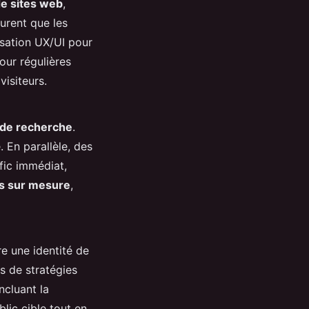
de sites web
,
surent que les
isation UX/UI pour
our régulières
visiteurs.
s de recherche
.
. En parallèle, des
fic immédiat,
s sur mesure
,
e une identité de
 de stratégies
ncluant la
lic cible tout en