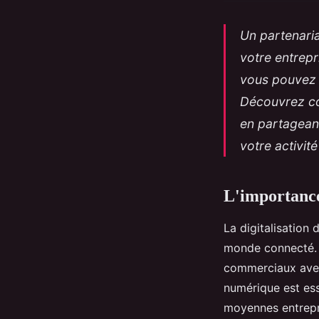
Un partenaria
votre entrepr
vous pouvez r
Découvrez co
en partagean
votre activit
L'importance 
La digitalisation 
monde connecté. U
commerciaux avec
numérique est esse
moyennes entrepr