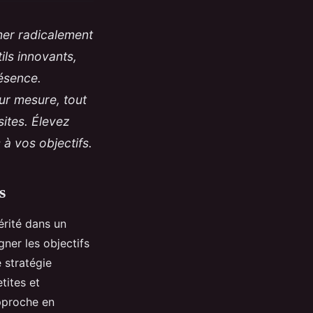
mer radicalement
ils innovants,
résence.
ur mesure, tout
ites. Élevez
 à vos objectifs.
s
érité dans un
ner les objectifs
 stratégie
tites et
pproche en