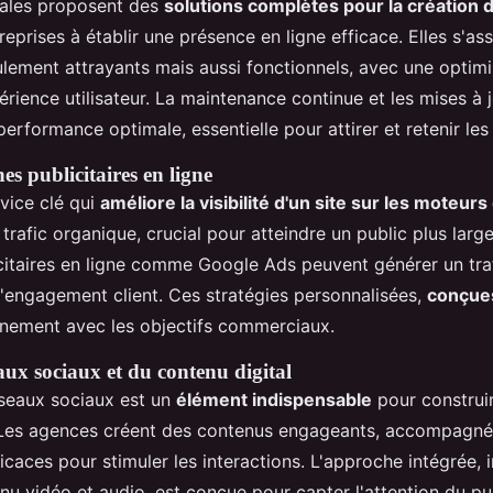
tales proposent des
solutions complètes pour la création 
reprises à établir une présence en ligne efficace. Elles s'as
ulement attrayants mais aussi fonctionnels, avec une optim
érience utilisateur. La maintenance continue et les mises à j
erformance optimale, essentielle pour attirer et retenir les 
s publicitaires en ligne
vice clé qui
améliore la visibilité d'un site sur les moteur
rafic organique, crucial pour atteindre un public plus large
itaires en ligne comme Google Ads peuvent générer un tra
l'engagement client. Ces stratégies personnalisées,
conçue
ignement avec les objectifs commerciaux.
aux sociaux et du contenu digital
éseaux sociaux est un
élément indispensable
pour construir
Les agences créent des contenus engageants, accompagnés
icaces pour stimuler les interactions. L'approche intégrée, i
nu vidéo et audio, est conçue pour capter l'attention du pub