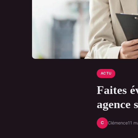
ACTU
Faites é
agence s
C
Clémence
11 m