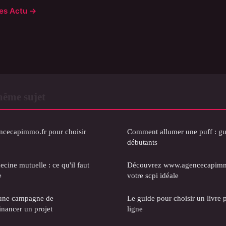
cles Actu →
même sujet
cecapimmo.fr pour choisir
Comment allumer une puff : gui
débutants
ne mutuelle : ce qu'il faut
Découvrez www.agencecapimmo
e
votre scpi idéale
 une campagne de
Le guide pour choisir un livre 
nancer un projet
ligne