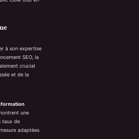
que
ser à son expertise
rencement SEO, la
alement crucial
ssée et de la
sformation
ontrent une
s taux de
r mesure adaptées