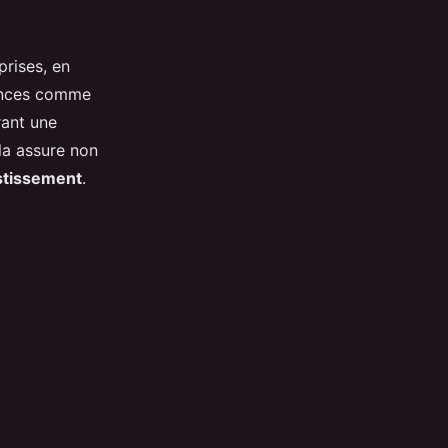
prises, en
gences comme
rant une
la assure non
stissement
.