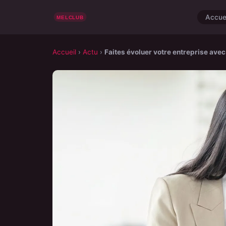
Accue
Accueil
›
Actu
›
Faites évoluer votre entreprise avec